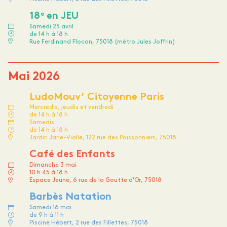
e
18
en JEU
Samedi 25 avril
de 14 h à 18 h
Rue Ferdinand Flocon, 75018 (métro Jules Joffrin)
Mai 2026
LudoMouv’ Citoyenne Paris
Mercredis, jeudis et vendredi
de 14 h à 18 h
Samedis
de 14 h à 18 h
Jardin Jane-Vialle, 122 rue des Poissonniers, 75018
Café des Enfants
Dimanche 3 mai
10 h 45 à 18 h
Espace Jeune, 6 rue de la Goutte d'Or, 75018
Barbès Natation
Samedi 16 mai
de 9 h à 11 h
Piscine Hébert, 2 rue des Fillettes, 75018