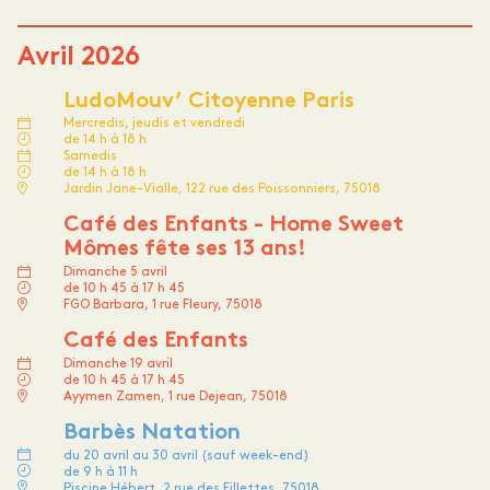
Avril 2026
LudoMouv’ Citoyenne Paris
Mercredis, jeudis et vendredi
de 14 h à 18 h
Samedis
de 14 h à 18 h
Jardin Jane-Vialle, 122 rue des Poissonniers, 75018
Café des Enfants - Home Sweet
Mômes fête ses 13 ans!
Dimanche 5 avril
de 10 h 45 à 17 h 45
FGO Barbara, 1 rue Fleury, 75018
Café des Enfants
Dimanche 19 avril
de 10 h 45 à 17 h 45
Ayymen Zamen, 1 rue Dejean, 75018
Barbès Natation
du 20 avril au 30 avril (sauf week-end)
de 9 h à 11 h
Piscine Hébert, 2 rue des Fillettes, 75018